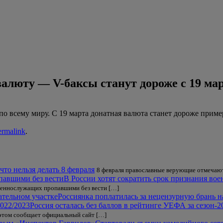
валюту — V-баксы станут дороже с 19 ма
по всему миру. С 19 марта донатная валюта станет дороже приме
ermalink
.
что нельзя делать 8 февраля
8 февраля православные верующие отмечаю
В России хотят сократить срок признания во
оеннослужащих пропавшими без вести […]
Россиянка поплатилась за нецензурную брань н
Россия осталась без баллов в рейтинге УЕФА за сезон-2
 этом сообщает официальный сайт […]