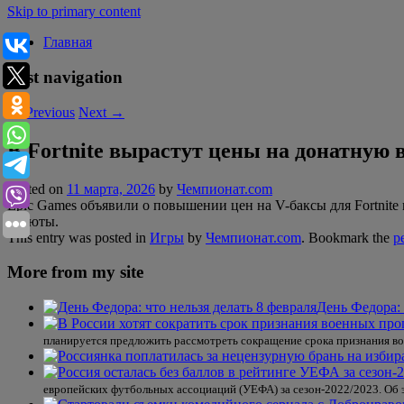
Skip to primary content
Главная
Post navigation
←
Previous
Next
→
В Fortnite вырастут цены на донатную 
Posted on
11 марта, 2026
by
Чемпионат.com
Epic Games объявили о повышении цен на V-баксы для Fortnite 
валюты.
This entry was posted in
Игры
by
Чемпионат.com
. Bookmark the
p
More from my site
День Федора: 
планируется предложить рассмотреть сокращение срока признания в
европейских футбольных ассоциаций (УЕФА) за сезон-2022/2023. Об