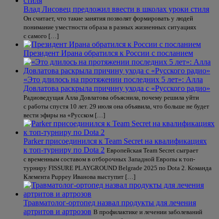
Влад Лисовец предложил ввести в школах уроки стиля
Он считает, что такие занятия позволят формировать у людей
понимание уместности образа в разных жизненных ситуациях
с самого […]
Президент Ирана обратился к России с посланием
«Это длилось на протяжении последних 5 лет»: Алла
Довлатова раскрыла причину ухода с «Русского радио»
Радиоведущая Алла Довлатова объяснила, почему решила уйти
с работы спустя 10 лет. 29 июля она объявила, что больше не будет
вести эфиры на «Русском […]
Parker присоединился к Team Secret на квалификациях
к топ-турниру по Dota 2
Европейская Team Secret сыграет
с временным составом в отборочных Западной Европы к топ-
турниру FISSURE PLAYGROUND Belgrade 2025 по Dota 2. Команда
Клемента Puppey Иванова выступит […]
Травматолог-ортопед назвал продукты для лечения
артритов и артрозов
В профилактике и лечении заболеваний