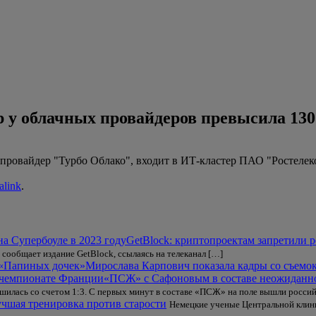
 у облачных провайдеров превысила 130 
овайдер "Турбо Облако", входит в ИТ-кластер ПАО "Ростелеком
alink
.
GetBlock: криптопроектам запретили р
 сообщает издание GetBlock, ссылаясь на телеканал […]
Мирослава Карпович показала кадры со съемо
«ПСЖ» с Сафоновым в составе неожиданн
шилась со счетом 1:3. С первых минут в составе «ПСЖ» на поле вышли росси
учшая тренировка против старости
Немецкие ученые Центральной клини