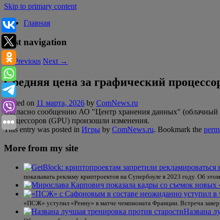
Skip to primary content
Главная
Post navigation
←
Previous
Next
→
Средняя цена за графический процессор
Posted on
11 марта, 2026
by
ComNews.ru
Согласно сообщению АО "Центр хранения данных" (облачный пр
процессоров (GPU) произошли изменения.
This entry was posted in
Игры
by
ComNews.ru
. Bookmark the
perm
More from my site
показывать рекламу криптроектов на Супербоуле в 2023 году. Об этом
«ПСЖ» уступил «Ренну» в матче чемпионата Франции. Встреча завер
Названа л