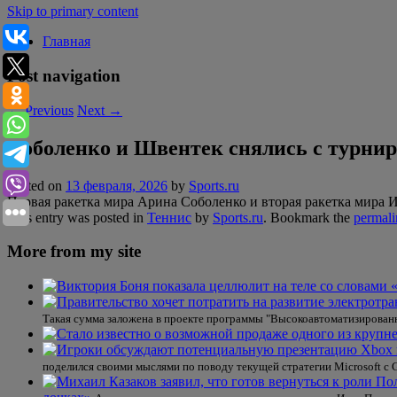
Skip to primary content
Главная
Post navigation
←
Previous
Next
→
Соболенко и Швентек снялись с турнир
Posted on
13 февраля, 2026
by
Sports.ru
Первая ракетка мира Арина Соболенко и вторая ракетка мира И
This entry was posted in
Теннис
by
Sports.ru
. Bookmark the
permali
More from my site
Такая сумма заложена в проекте программы "Высокоавтоматизированны
поделился своими мыслями по поводу текущей стратегии Microsoft с 