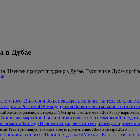
а в Дубае
га Швентек пропустят турнир в Дубае. Тысячник в Дубае пройдет
nk
.
Виктория Боня показала целлюлит на теле со словам
Правительство хочет потратит
й электротранспорт в городах". Он предполагает, что к 2030 году парк элект
Стало известно о возможной продаж
Игроки обсуждают потенциальную презентаци
Game Pass и упомянул, что ждёт новую презентацию Xbox в январе 2025 […]
Михаил Казаков заявил, 