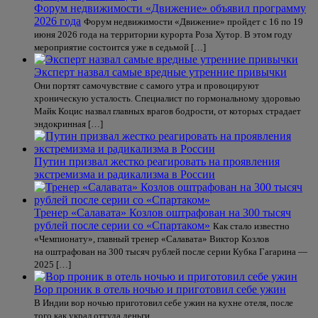
Форум недвижимости «Движение» объявил программу
2026 года
Форум недвижимости «Движение» пройдет с 16 по 19
июня 2026 года на территории курорта Роза Хутор. В этом году
мероприятие состоится уже в седьмой […]
Эксперт назвал самые вредные утренние привычки
Они портят самочувствие с самого утра и провоцируют
хроническую усталость. Специалист по гормональному здоровью
Майк Коцис назвал главных врагов бодрости, от которых страдает
эндокринная […]
Путин призвал жестко реагировать на проявления
экстремизма и радикализма в России
Тренер «Салавата» Козлов оштрафован на 300 тысяч
рублей после серии со «Спартаком»
Как стало известно
«Чемпионату», главный тренер «Салавата» Виктор Козлов
на оштрафован на 300 тысяч рублей после серии Кубка Гагарина —
2025 […]
Вор проник в отель ночью и приготовил себе ужин
В Индии вор ночью приготовил себе ужин на кухне отеля, после
того как украл оттуда деньги.