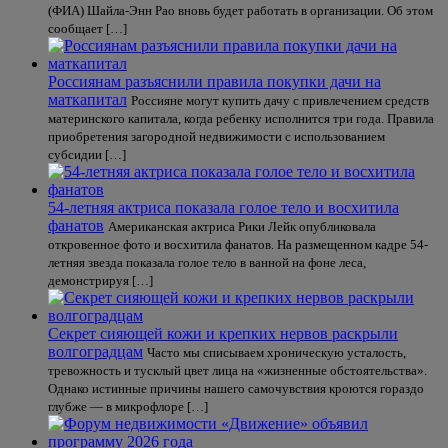
(ФИА) Шайла-Энн Рао вновь будет работать в организации. Об этом
сообщает […]
Россиянам разъяснили правила покупки дачи на
маткапитал
Россияне могут купить дачу с привлечением средств
материнского капитала, когда ребенку исполнится три года. Правила
приобретения загородной недвижимости с использованием
субсидии […]
54-летняя актриса показала голое тело и восхитила
фанатов
Американская актриса Рики Лейк опубликовала
откровенное фото и восхитила фанатов. На размещенном кадре 54-
летняя звезда показала голое тело в ванной на фоне леса,
демонстрируя […]
Секрет сияющей кожи и крепких нервов раскрыли
волгоградцам
Часто мы списываем хроническую усталость,
тревожность и тусклый цвет лица на «жизненные обстоятельства».
Однако истинные причины нашего самочувствия кроются гораздо
глубже — в микрофлоре […]