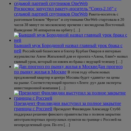
Роскосмос запустил ракету-носитель “Союз-2.1б” с
седьмой партией спутников OneWeb
Ракета-носитель с
разгонным блоком "Фрегат" и спутниками OneWeb стартовала в 20
часов 38 минут по московскому времени с космодрома Восточный.
Выведение 36 аппаратов на орбиту […]
Бывший муж Бородиной назвал главный урок брака с
ней
Российский бизнесмен и блогер Курбан Омаров в интервью
журналистке Алене Жигаловой для ее проекта «Алена, блин!» назвал
главный урок, который он извлек из брака с ведущей телешоу […]
Дан прогноз
по рынку жилья в Москве
В этом году объем новых
предложений квартир в центре Москвы будет «давить» на цены
на рынке. Соответствующий прогноз «Ленте. ру» дали эксперты
инвестиционной компании […]
Президент Финляндии выступил за полное закрытие
границы с Россией
Президент Финляндии Александр Стубб
поддержал решение финского правительства о полном закрытии
автотранспортных пропускных пунктов на границе с Россией на
неопределенный срок. По его […]